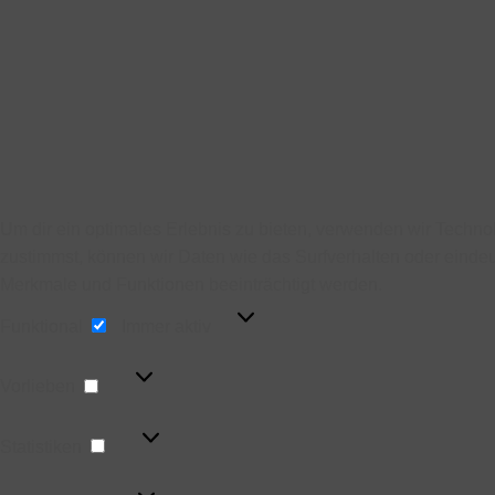
Um dir ein optimales Erlebnis zu bieten, verwenden wir Techn
zustimmst, können wir Daten wie das Surfverhalten oder eindeu
Merkmale und Funktionen beeinträchtigt werden.
Funktional
Funktional
Immer aktiv
Vorlieben
Vorlieben
Statistiken
Statistiken
Marketing