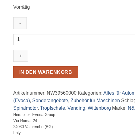
Vorrätig
Evoca
NW
5100
FB
Tropfschale
Wittenborg
IN DEN WARENKORB
Menge
Artikelnummer:
NW39560000
Kategorien:
Alles für Auto
(Evoca)
,
Sonderangebote
,
Zubehör für Maschinen
Schla
Spiralmotor
,
Tropfschale
,
Vending
,
Wittenborg
Marke:
N&
Hersteller:
Evoca Group
Via Roma, 24
24030 Valbrembo (BG)
Italy