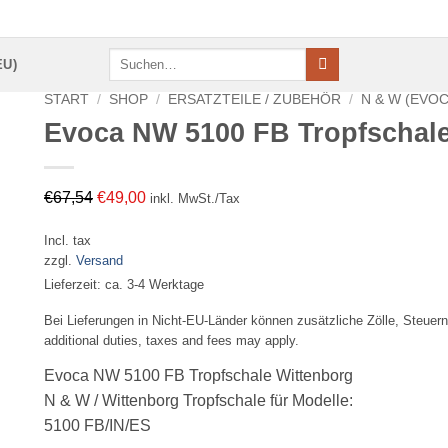
Suchen
EU)
nach:
START
/
SHOP
/
ERSATZTEILE / ZUBEHÖR
/
N & W (EVOC
Evoca NW 5100 FB Tropfschale
Ursprünglicher
Aktueller
€
67,54
€
49,00
inkl. MwSt./Tax
Preis
Preis
Incl. tax
war:
ist:
zzgl.
Versand
€67,54
€49,00.
Lieferzeit: ca. 3-4 Werktage
Bei Lieferungen in Nicht-EU-Länder können zusätzliche Zölle, Steuern
additional duties, taxes and fees may apply.
Evoca NW 5100 FB Tropfschale Wittenborg
N & W / Wittenborg Tropfschale für Modelle:
5100 FB/IN/ES