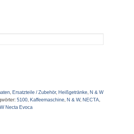
maten
,
Ersatzteile / Zubehör
,
Heißgetränke
,
N & W
gwörter:
5100
,
Kaffeemaschine
,
N & W
,
NECTA
,
W Necta Evoca