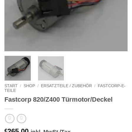
START
/
SHOP
/
ERSATZTEILE / ZUBEHÖR
/
FASTCORP-E-
TEILE
Fastcorp 820/Z400 Türmotor/Deckel
265,00
€
inkl. MwSt./Tax