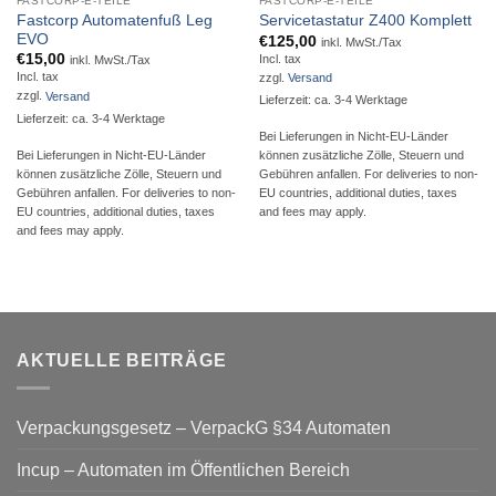
FASTCORP-E-TEILE
FASTCORP-E-TEILE
Fastcorp Automatenfuß Leg
Servicetastatur Z400 Komplett
EVO
€
125,00
inkl. MwSt./Tax
€
15,00
Incl. tax
inkl. MwSt./Tax
Incl. tax
zzgl.
Versand
zzgl.
Versand
Lieferzeit: ca. 3-4 Werktage
Lieferzeit: ca. 3-4 Werktage
Bei Lieferungen in Nicht-EU-Länder
Bei Lieferungen in Nicht-EU-Länder
können zusätzliche Zölle, Steuern und
können zusätzliche Zölle, Steuern und
Gebühren anfallen. For deliveries to non-
Gebühren anfallen. For deliveries to non-
EU countries, additional duties, taxes
EU countries, additional duties, taxes
and fees may apply.
and fees may apply.
AKTUELLE BEITRÄGE
Verpackungsgesetz – VerpackG §34 Automaten
Incup – Automaten im Öffentlichen Bereich