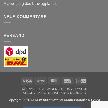
Ausweitung des Einwegpfands
NEUE KOMMENTARE
VERSAND
Visa
PayPal
MasterCard
Rechung
GiroPay
DATENSCHUTZ
WIDERRUF
IMPRESSUM
ALLGEMEINE GESCHÄFTSBEDINGUNGEN
Copyright 2026 ©
ATW Automatentechnik Wartchow GmbH