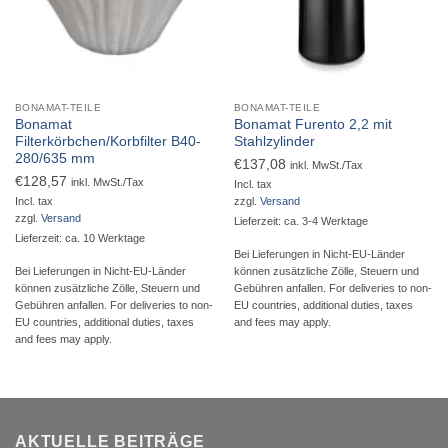
BONAMAT-TEILE
BONAMAT-TEILE
Bonamat
Bonamat Furento 2,2 mit
Filterkörbchen/Korbfilter B40-
Stahlzylinder
280/635 mm
€
137,08
inkl. MwSt./Tax
€
128,57
inkl. MwSt./Tax
Incl. tax
Incl. tax
zzgl.
Versand
zzgl.
Versand
Lieferzeit: ca. 3-4 Werktage
Lieferzeit: ca. 10 Werktage
Bei Lieferungen in Nicht-EU-Länder
Bei Lieferungen in Nicht-EU-Länder
können zusätzliche Zölle, Steuern und
können zusätzliche Zölle, Steuern und
Gebühren anfallen. For deliveries to non-
Gebühren anfallen. For deliveries to non-
EU countries, additional duties, taxes
EU countries, additional duties, taxes
and fees may apply.
and fees may apply.
AKTUELLE BEITRÄGE