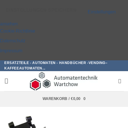
EINSTELLUNGEN SPEICHERN
Einstellungen
ansehen
Cookie-Richtlinie
Datenschutz
Impressum
ERSATZTEILE - AUTOMATEN - HANDBÜCHER -VENDING–
Zum
KAFFEEAUTOMATEN...
Inhalt
springen
WARENKORB /
€
0,00
0