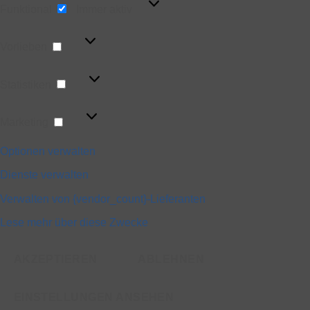
Funktional
Immer aktiv
Vorlieben
Vorlieben
Statistiken
Statistiken
Marketing
Marketing
Optionen verwalten
Dienste verwalten
Verwalten von {vendor_count}-Lieferanten
Lese mehr über diese Zwecke
AKZEPTIEREN
ABLEHNEN
EINSTELLUNGEN ANSEHEN