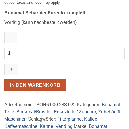
duties, taxes and fees may apply.
Bonamat Scharnier Furento komplett
Vorrätig (kann nachbestellt werden)
Bonamat
Scharnier
Furento
komplett
Menge
IN DEN WARENKORB
Artikelnummer:
BON6.000.288.022
Kategorien:
Bonamat-
Teile
,
Bonamat/Bravilor
,
Ersatzteile / Zubehör
,
Zubehör für
Maschinen
Schlagwörter:
Filterpfanne
,
Kaffee
,
Kaffeemaschine
,
Kanne
,
Vending
Marke:
Bonamat