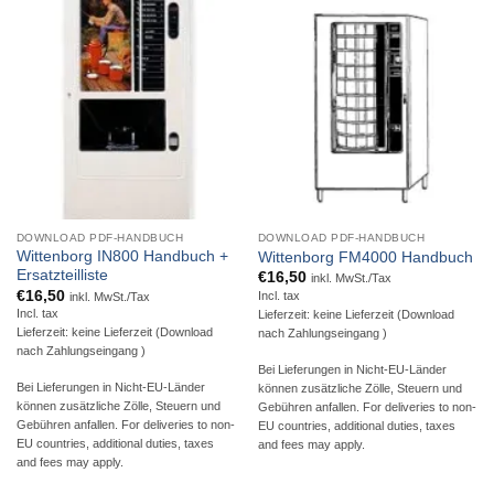
DOWNLOAD PDF-HANDBUCH
DOWNLOAD PDF-HANDBUCH
Wittenborg IN800 Handbuch +
Wittenborg FM4000 Handbuch
Ersatzteilliste
€
16,50
inkl. MwSt./Tax
€
16,50
Incl. tax
inkl. MwSt./Tax
Incl. tax
Lieferzeit: keine Lieferzeit (Download
Lieferzeit: keine Lieferzeit (Download
nach Zahlungseingang )
nach Zahlungseingang )
Bei Lieferungen in Nicht-EU-Länder
Bei Lieferungen in Nicht-EU-Länder
können zusätzliche Zölle, Steuern und
können zusätzliche Zölle, Steuern und
Gebühren anfallen. For deliveries to non-
Gebühren anfallen. For deliveries to non-
EU countries, additional duties, taxes
EU countries, additional duties, taxes
and fees may apply.
and fees may apply.