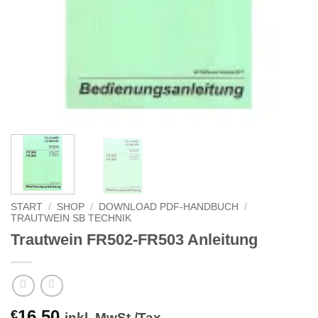
START
/
SHOP
/
DOWNLOAD PDF-HANDBUCH
/
TRAUTWEIN SB TECHNIK
Trautwein FR502-FR503 Anleitung
16,50
€
inkl. MwSt./Tax