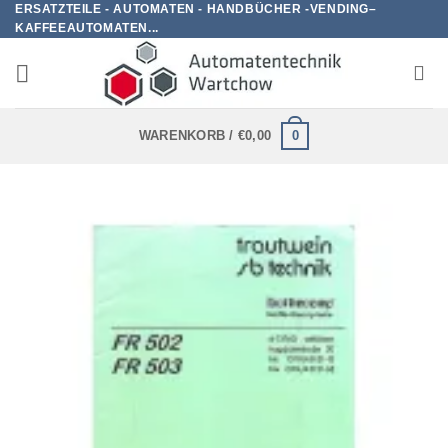
ERSATZTEILE - AUTOMATEN - HANDBÜCHER -VENDING–
Zum
KAFFEEAUTOMATEN...
Inhalt
springen
0
WARENKORB /
€
0,00