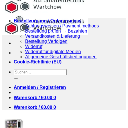
Bestellvorgang / Order process
Zahlungsweisen / Payment methods
Bestellung prüfen → Bezahlen
Versandkosten & Lieferung
Bestellung Verfolgen
Widerruf
Widerruf für digitale Medien
Allgemeine Geschäftsbedingungen
Cookie-Richtlinie (EU)
Suchen
nach:
Anmelden / Registrieren
Warenkorb /
€
0,00
0
Warenkorb /
€
0,00
0