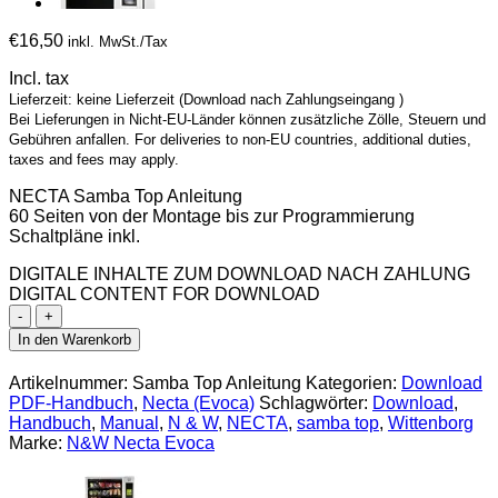
€
16,50
inkl. MwSt./Tax
Incl. tax
Lieferzeit: keine Lieferzeit (Download nach Zahlungseingang )
Bei Lieferungen in Nicht-EU-Länder können zusätzliche Zölle, Steuern und
Gebühren anfallen. For deliveries to non-EU countries, additional duties,
taxes and fees may apply.
NECTA Samba Top Anleitung
60 Seiten von der Montage bis zur Programmierung
Schaltpläne inkl.
DIGITALE INHALTE ZUM DOWNLOAD NACH ZAHLUNG
DIGITAL CONTENT FOR DOWNLOAD
Evoca
Samba
In den Warenkorb
Top
Version
Artikelnummer:
Samba Top Anleitung
Kategorien:
Download
2015
PDF-Handbuch
,
Necta (Evoca)
Schlagwörter:
Download
,
Anleitung
Handbuch
,
Manual
,
N & W
,
NECTA
,
samba top
,
Wittenborg
DE
Marke:
N&W Necta Evoca
[Digital]
Menge