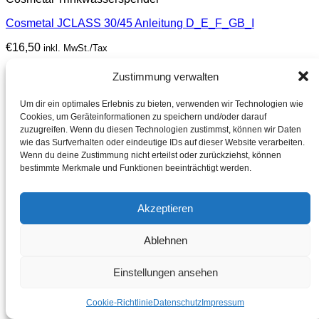
Cosmetal JCLASS 30/45 Anleitung D_E_F_GB_I
€
16,50
inkl. MwSt./Tax
Incl. tax
Zustimmung verwalten
Lieferzeit: keine Lieferzeit (Download nach Zahlungseingang )
Um dir ein optimales Erlebnis zu bieten, verwenden wir Technologien wie
Bei Lieferungen in Nicht-EU-Länder können zusätzliche Zölle, Steuern und
Gebühren anfallen. For deliveries to non-EU countries, additional duties,
Cookies, um Geräteinformationen zu speichern und/oder darauf
taxes and fees may apply.
zuzugreifen. Wenn du diesen Technologien zustimmst, können wir Daten
wie das Surfverhalten oder eindeutige IDs auf dieser Website verarbeiten.
Wenn du deine Zustimmung nicht erteilst oder zurückziehst, können
bestimmte Merkmale und Funktionen beeinträchtigt werden.
Akzeptieren
Ablehnen
Einstellungen ansehen
Cookie-Richtlinie
Datenschutz
Impressum