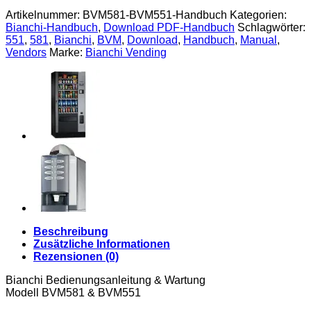
BVM551
Artikelnummer:
BVM581-BVM551-Handbuch
Kategorien:
Anleitung
Bianchi-Handbuch
,
Download PDF-Handbuch
Schlagwörter:
[Digital]
551
,
581
,
Bianchi
,
BVM
,
Download
,
Handbuch
,
Manual
,
Menge
Vendors
Marke:
Bianchi Vending
Beschreibung
Zusätzliche Informationen
Rezensionen (0)
Bianchi Bedienungsanleitung & Wartung
Modell BVM581 & BVM551