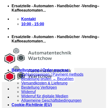
Zum
Ersatzteile - Automaten - Handbücher -Vending–
Inhalt
Kaffeeautomaten...
springen
Kontakt
10:00 - 15:00
Ersatzteile - Automaten - Handbücher -Vending–
Kaffeeautomaten...
Bestellvorgang / Order process
Zahlungsweisen / Payment methods
Bestellung prüfen → Bezahlen
Versandkosten & Lieferung
Bestellung Verfolgen
Widerruf
Widerruf für digitale Medien
Allgemeine Geschäftsbedingungen
Cookie-Richtlinie (EU)