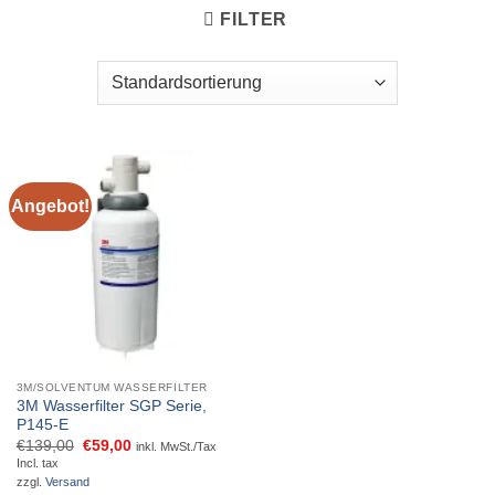
FILTER
Angebot!
3M/SOLVENTUM WASSERFILTER
3M Wasserfilter SGP Serie,
P145-E
Ursprünglicher
Aktueller
€
139,00
€
59,00
inkl. MwSt./Tax
Preis
Preis
Incl. tax
war:
ist:
zzgl.
Versand
€139,00
€59,00.