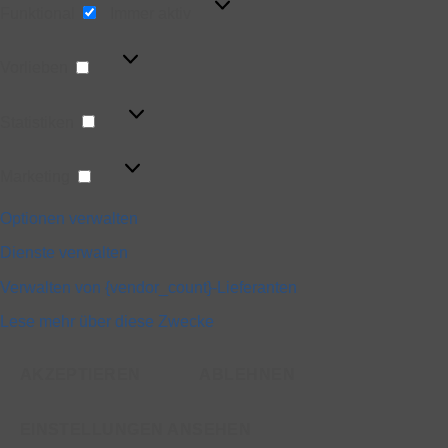
Funktional
Immer aktiv
Vorlieben
Vorlieben
Statistiken
Statistiken
Marketing
Marketing
Optionen verwalten
Dienste verwalten
Verwalten von {vendor_count}-Lieferanten
Lese mehr über diese Zwecke
AKZEPTIEREN
ABLEHNEN
EINSTELLUNGEN ANSEHEN