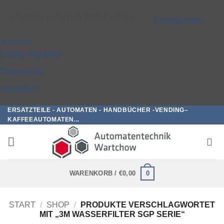
EINSTELLUNGEN SPEICHERN
Einstellungen
ansehen
Cookie-Richtlinie
Datenschutz
Impressum
ERSATZTEILE - AUTOMATEN - HANDBÜCHER -VENDING–
Zum
KAFFEEAUTOMATEN...
Inhalt
springen
0
WARENKORB /
€
0,00
START
/
SHOP
/
PRODUKTE VERSCHLAGWORTET
MIT „3M WASSERFILTER SGP SERIE“