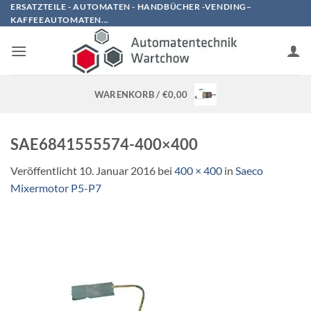
Zum
ERSATZTEILE - AUTOMATEN - HANDBÜCHER -VENDING–
KAFFEEAUTOMATEN...
Inhalt
springen
WARENKORB /
€
0,00
SAE6841555574-400×400
Veröffentlicht
10. Januar 2016
bei
400 × 400
in
Saeco
Mixermotor P5-P7