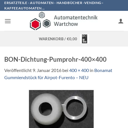
Zum
ERSATZTEILE - AUTOMATEN - HANDBÜCHER -VENDING–
KAFFEEAUTOMATEN...
Inhalt
springen
WARENKORB /
€
0,00
BON-Dichtung-Pumprohr-400×400
Veröffentlicht
9. Januar 2016
bei
400 × 400
in
Bonamat
Gummiendstück für Airpot-Furento – NEU