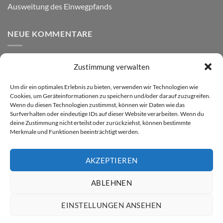
Ausweitung des Einwegpfands
NEUE KOMMENTARE
Zustimmung verwalten
VERSAND
Um dir ein optimales Erlebnis zu bieten, verwenden wir Technologien wie
Cookies, um Geräteinformationen zu speichern und/oder darauf zuzugreifen.
Wenn du diesen Technologien zustimmst, können wir Daten wie das
Surfverhalten oder eindeutige IDs auf dieser Website verarbeiten. Wenn du
deine Zustimmung nicht erteilst oder zurückziehst, können bestimmte
Merkmale und Funktionen beeinträchtigt werden.
AKZEPTIEREN
Visa
PayPal
MasterCard
Rechung
GiroPay
ABLEHNEN
DATENSCHUTZ
WIDERRUF
IMPRESSUM
ALLGEMEINE GESCHÄFTSBEDINGUNGEN
EINSTELLUNGEN ANSEHEN
Copyright 2026 ©
ATW Automatentechnik Wartchow GmbH