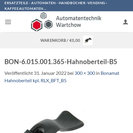
Zum
ERSATZTEILE - AUTOMATEN - HANDBÜCHER -VENDING–
KAFFEEAUTOMATEN...
Inhalt
springen
WARENKORB /
€
0,00
BON-6.015.001.365-Hahnoberteil-B5
Veröffentlicht
31. Januar 2022
bei
300 × 300
in
Bonamat
Hahnoberteil kpl. RLX_BFT_B5