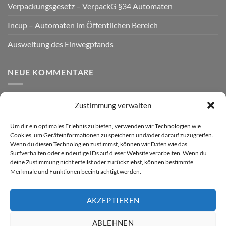
Verpackungsgesetz – VerpackG §34 Automaten
Incup – Automaten im Öffentlichen Bereich
Ausweitung des Einwegpfands
NEUE KOMMENTARE
Zustimmung verwalten
VERSAND
Um dir ein optimales Erlebnis zu bieten, verwenden wir Technologien wie
Cookies, um Geräteinformationen zu speichern und/oder darauf zuzugreifen.
Wenn du diesen Technologien zustimmst, können wir Daten wie das
Surfverhalten oder eindeutige IDs auf dieser Website verarbeiten. Wenn du
deine Zustimmung nicht erteilst oder zurückziehst, können bestimmte
Merkmale und Funktionen beeinträchtigt werden.
AKZEPTIEREN
Visa
PayPal
MasterCard
Rechung
GiroPay
ABLEHNEN
DATENSCHUTZ
WIDERRUF
IMPRESSUM